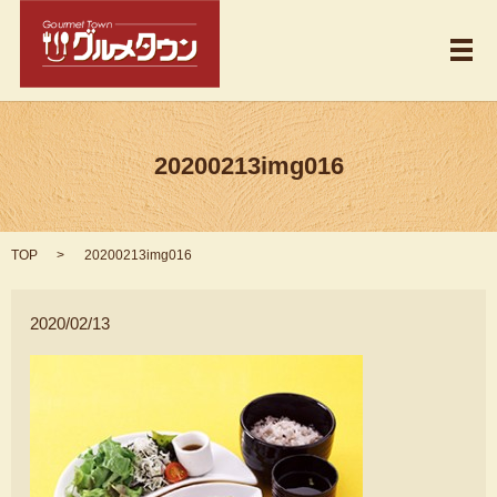
メ
20200213img016
TOP
20200213img016
2020/02/13