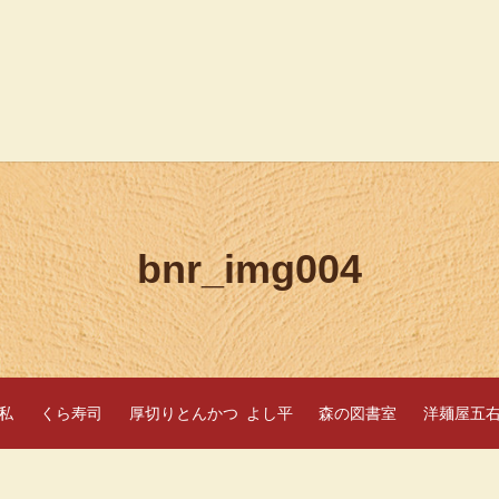
bnr_img004
私
くら寿司
厚切りとんかつ よし平
森の図書室
洋麺屋五