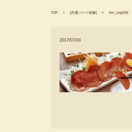
TOP
[
共通パーツ画像
]
bnr_img006
2017/07/24