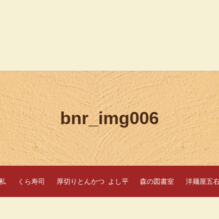
bnr_img006
私
くら寿司
厚切りとんかつ よし平
森の図書室
洋麺屋五