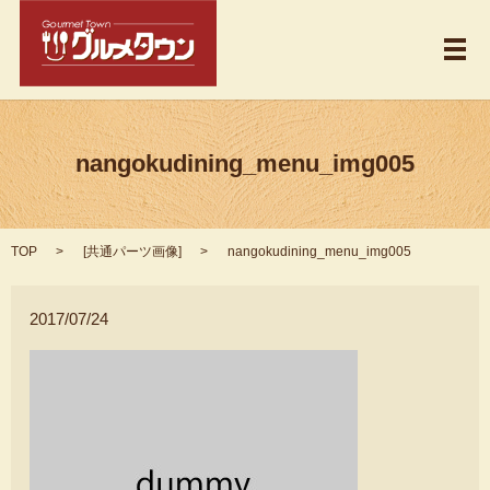
メ
nangokudining_menu_img005
TOP
[
共通パーツ画像
]
nangokudining_menu_img005
2017/07/24