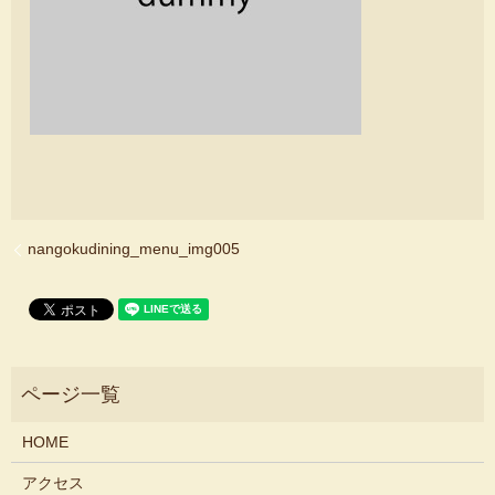
nangokudining_menu_img005
HOME
アクセス