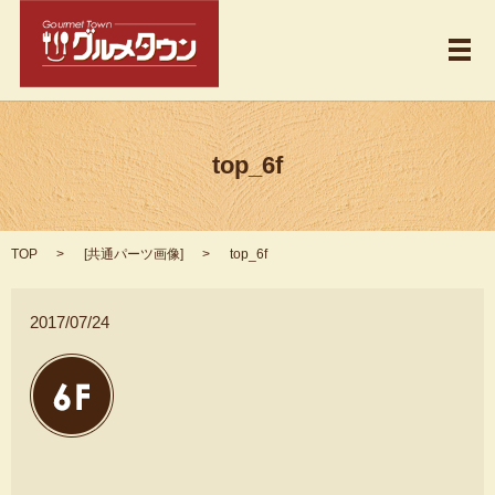
メ
top_6f
TOP
[
共通パーツ画像
]
top_6f
2017/07/24