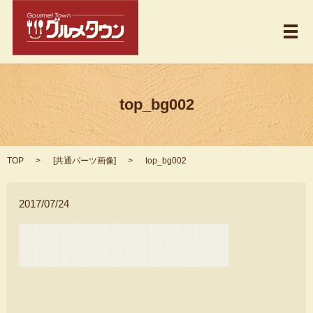
メ
top_bg002
TOP
[
共通パーツ画像
]
top_bg002
2017/07/24