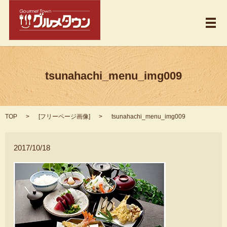
メ
tsunahachi_menu_img009
TOP
[
フリーページ画像
]
tsunahachi_menu_img009
2017/10/18